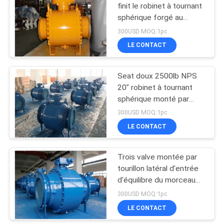
finit le robinet à tournant
sphérique forgé au
10
calibre
300USD MOQ:1pc
Robinet à tournant
LE CONTACT
sphérique
Seat doux 2500lb NPS
cryogénique
20" robinet à tournant
sphérique monté par
tourillon
300USD MOQ:1pc
LE CONTACT
10
Soupape à vanne
Trois valve montée par
tourillon latéral d'entrée
posée résiliente
d'équilibre du morceau
SS410
300USD MOQ:1pc
LE CONTACT