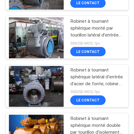
robinet de tourillon à
VISITE
LE CONTACT
tournant sphérique
D'USINE
Robinet à tournant
10
sphérique monté par
CONTRÔLE
tourillon latéral d'entrée
Robinet à tournant
DE
d'api 607 avec le
300USD MOQ:1pc
sphérique
déclencheur électrique
LA
LE CONTACT
d'extrémité de bride
QUALITÉ
Robinet à tournant
sphérique latéral d'entrée
CONTACT
d'acier de fonte, robinet
10
à tournant sphérique
300USD MOQ:1pc
d'extrémité de la bride
Robinet à tournant
BLOG
LE CONTACT
150LB
sphérique posé mou
Robinet à tournant
DEMANDE
sphérique monté double
DE
par tourillon d'isolement