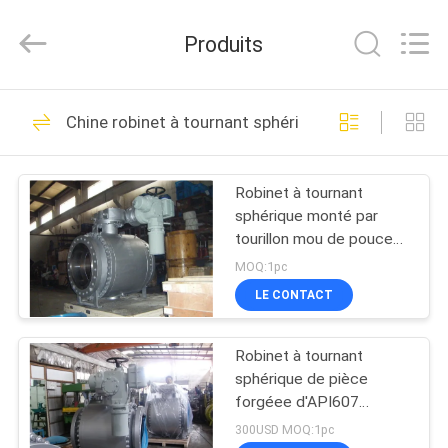
2026
Beijing
Silk
Produits
Road
Enterprise
Management
Services
Co.,LTD..
APERÇU
10
All
Chine robinet à tournant sphérique monté par touri
Rights
Reserved.
robinet à tournant
PRODUITS
sphérique monté par
Robinet à tournant
sphérique monté par
tourillon
VIDÉOS
tourillon mou de pouce
600LB de Seat 16
MOQ:1pc
A
LE CONTACT
10
PROPOS
Robinet à tournant
Robinet à tournant
DE
sphérique de pièce
NOUS
sphérique actionné
forgéee d'API607
2500LB, NPS 60" type
300USD MOQ:1pc
pneumatique