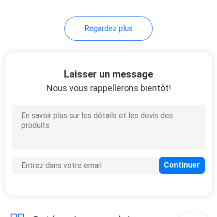
10
Regardez plus
Soupape à vanne de
joint d'étanchéité
Laisser un message
Nous vous rappellerons bientôt!
10
Soupape de
commande de
flotteur