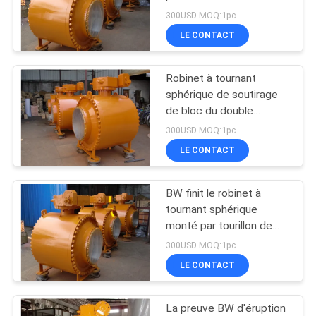
de coffre-fort du feu
SOUMISSION
300USD MOQ:1pc
LE CONTACT
10
PLAN
Robinet à tournant
Robinet à tournant
DU
sphérique de soutirage
sphérique
SITE
de bloc du double
API607, robinet à
complètement
300USD MOQ:1pc
tournant sphérique latéral
LE CONTACT
POLITIQUE
soudé
d'entrée de WCB
DE
BW finit le robinet à
10
CONFIDENTIALITÉ
tournant sphérique
Robinet à tournant
monté par tourillon de
PTFE Seat 300LB
300USD MOQ:1pc
sphérique actionné
LE CONTACT
hydraulique
La preuve BW d'éruption