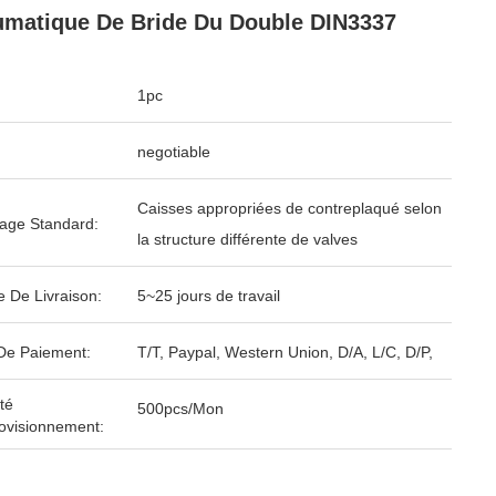
matique De Bride Du Double DIN3337
1pc
negotiable
Caisses appropriées de contreplaqué selon
age Standard:
la structure différente de valves
e De Livraison:
5~25 jours de travail
De Paiement:
T/T, Paypal, Western Union, D/A, L/C, D/P,
té
500pcs/Mon
ovisionnement: