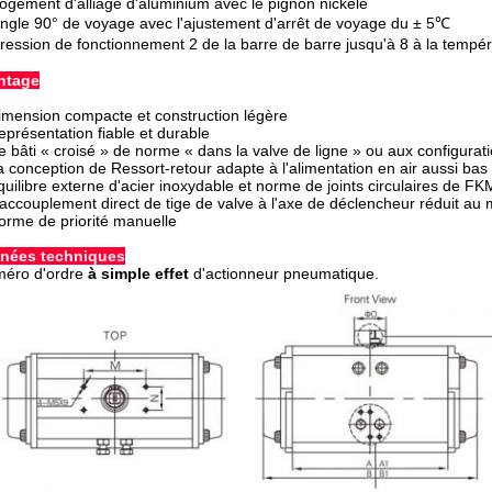
ogement d'alliage d'aluminium avec le pignon nickelé
ngle 90° de voyage avec l'ajustement d'arrêt de voyage du ± 5℃
ression de fonctionnement 2 de la barre de barre jusqu'à 8 à la tem
ntage
imension compacte et construction légère
eprésentation fiable et durable
e bâti « croisé » de norme « dans la valve de ligne » ou aux configura
a conception de Ressort-retour adapte à l'alimentation en air aussi bas
quilibre externe d'acier inoxydable et norme de joints circulaires de FK
'accouplement direct de tige de valve à l'axe de déclencheur réduit a
orme de priorité manuelle
nées techniques
éro d'ordre
à simple effet
d'actionneur pneumatique.