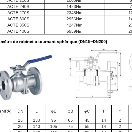
ACTE 210S
1000Nm
ACTE 240S
1423Nm
ACTE 270S
2345Nm
1
ACTE 300S
2956Nm
1
ACTE 350S
4247Nm
2
ACTE 400S
6559Nm
2
amètre de robinet à tournant sphérique (DN15~DN200)
 (MPA)
DN
L
φE
φB
φC
T
f
15
130
95
65
45
14
2
20
140
105
75
55
14
2