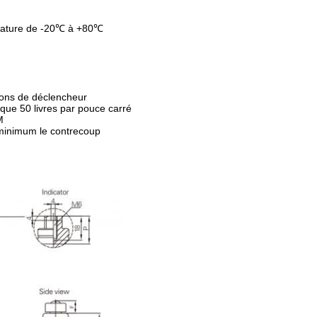
pérature de -20℃ à +80℃
tions de déclencheur
 que 50 livres par pouce carré
M
u minimum le contrecoup