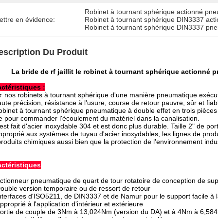
Robinet à tournant sphérique actionné pne
ettre en évidence:
Robinet à tournant sphérique DIN3337 ac
Robinet à tournant sphérique DIN3337 pn
escription Du Produit
La bride de rf jaillit le robinet à tournant sphérique action
ctéristiques :
 nos robinets à tournant sphérique d'une manière pneumatique exécuté
aute précision, résistance à l'usure, course de retour pauvre, sûr et fiab
obinet à tournant sphérique pneumatique à double effet en trois pièce
e pour commander l'écoulement du matériel dans la canalisation.
 est fait d'acier inoxydable 304 et est donc plus durable. Taille 2" de po
proprié aux systèmes de tuyau d'acier inoxydables, les lignes de produ
produits chimiques aussi bien que la protection de l'environnement industri
ctéristiques
ctionneur pneumatique de quart de tour rotatoire de conception de sup
ouble version temporaire ou de ressort de retour
nterfaces d'ISO5211, de DIN3337 et de Namur pour le support facile à l
pproprié à l'application d'intérieur et extérieure
ortie de couple de 3Nm à 13,024Nm (version du DA) et à 4Nm à 6,58