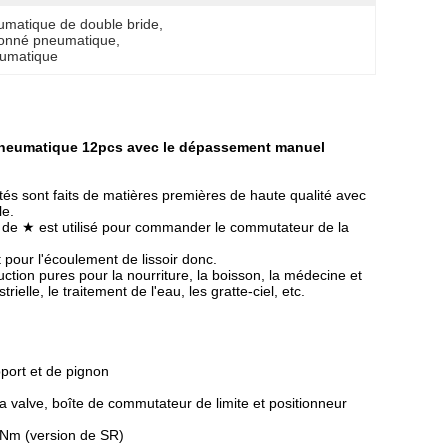
umatique de double bride
, 
tionné pneumatique
, 
eumatique
né pneumatique 12pcs avec le dépassement manuel
s sont faits de matières premières de haute qualité avec
le.
s de ★ est utilisé pour commander le commutateur de la
rt pour l'écoulement de lissoir donc.
ction pures pour la nourriture, la boisson, la médecine et
elle, le traitement de l'eau, les gratte-ciel, etc.
port et de pignon
a valve, boîte de commutateur de limite et positionneur
4Nm (version de SR)