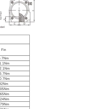
Fin
6.7Nm
1.1Nm
2.1Nm
6.7Nm
0.7Nm
82Nm
105Nm
165Nm
224Nm
379Nm