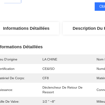
Obt
Informations Détaillées
Description Du 
nformations Détaillées
eu D'origine
LA CHINE
Nom 
rtification
CE&ISO
Numé
atériel De Corps:
CF8
Matér
Déclencheur De Retour De 
uissance:
Conne
Ressort
ille De Valve:
1/2 " ~8"
Milieu