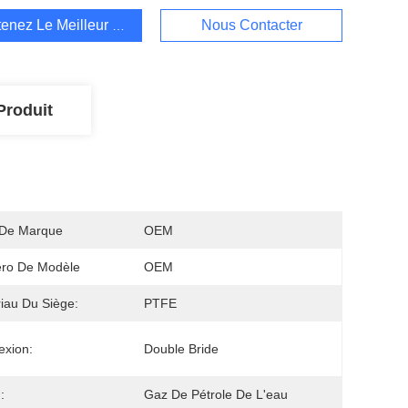
enez Le Meilleur Prix
Nous Contacter
Produit
De Marque
OEM
ro De Modèle
OEM
iau Du Siège:
PTFE
xion:
Double Bride
:
Gaz De Pétrole De L'eau