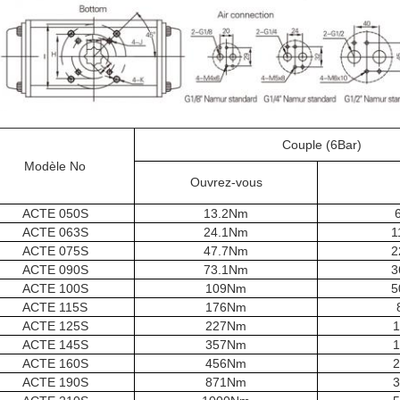
Couple (6Bar)
Modèle No
Ouvrez-vous
ACTE 050S
13.2Nm
ACTE 063S
24.1Nm
1
ACTE 075S
47.7Nm
2
ACTE 090S
73.1Nm
3
ACTE 100S
109Nm
5
ACTE 115S
176Nm
ACTE 125S
227Nm
ACTE 145S
357Nm
ACTE 160S
456Nm
ACTE 190S
871Nm