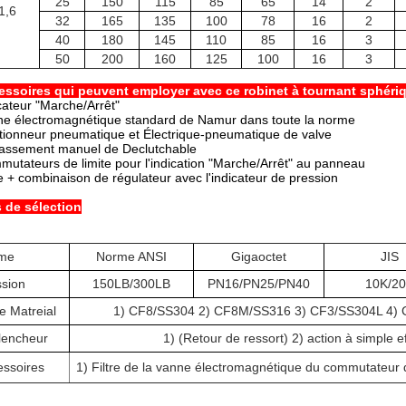
25
150
115
85
65
14
2
1,6
32
165
135
100
78
16
2
40
180
145
110
85
16
3
50
200
160
125
100
16
3
essoires qui peuvent employer avec ce robinet à tournant sphéri
cateur "Marche/Arrêt"
e électromagnétique standard de Namur dans toute la norme
tionneur pneumatique et Électrique-pneumatique de valve
assement manuel de Declutchable
utateurs de limite pour l'indication "Marche/Arrêt" au panneau
re + combinaison de régulateur avec l'indicateur de pression
 de sélection
me
Norme ANSI
Gigaoctet
JIS
ssion
150LB/300LB
PN16/PN25/PN40
10K/2
e Matreial
1) CF8/SS304 2) CF8M/SS316 3) CF3/SS304L 4)
lencheur
1) (Retour de ressort) 2) action à simple e
essoires
1) Filtre de la vanne électromagnétique du commutateur d