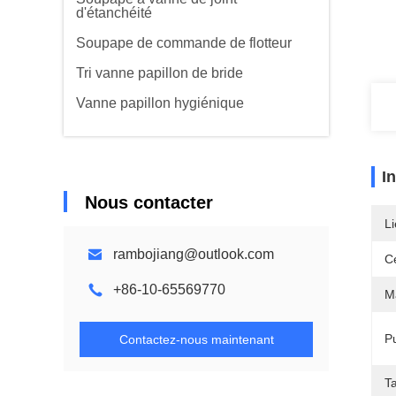
d'étanchéité
Soupape de commande de flotteur
Tri vanne papillon de bride
Vanne papillon hygiénique
I
Nous contacter
Li
rambojiang@outlook.com
Ce
+86-10-65569770
M
P
Contactez-nous maintenant
Ta