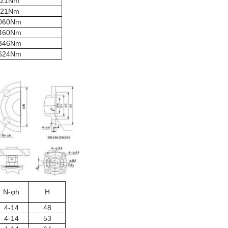
521Nm
721Nm
060Nm
460Nm
346Nm
624Nm
N-φh
H
4-14
48
4-14
53