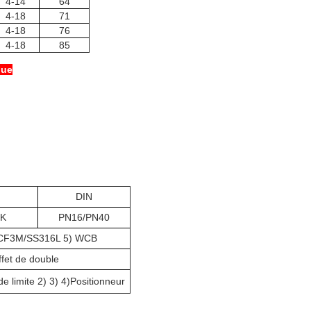
4-14
64
4-18
71
4-18
76
4-18
85
que
DIN
0K
PN16/PN40
 CF3M/SS316L 5) WCB
ffet de double
e limite 2) 3) 4)Positionneur