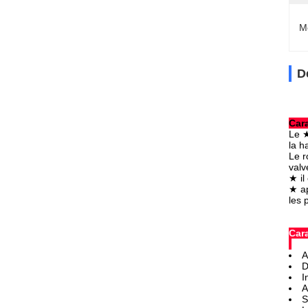
M
D
Cara
Le ★
la h
Le r
valv
★ il
★ ap
les 
Cara
A
D
I
A
S