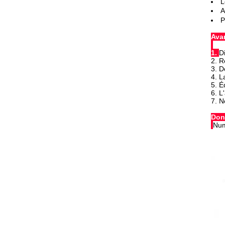
L
A
P
Ava
1.
D
2. R
3. D
4. L
5. É
6. L
7. N
Don
Num