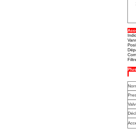
Acc
Indi
Vann
Posi
Dép
Comm
Filt
Plus
Nor
Pre
Valv
Déc
Acc