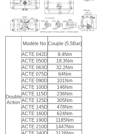
Modèle No
Couple (5.5Bar)
ACTE 042D
8.4Nm
ACTE 050D
18.3Nm
ACTE 063D
32.2Nm
ACTE 075D
64Nm
ACTE 090D
101Nm
ACTE 100D
146Nm
ACTE 115D
236Nm
Double
ACTE 125D
305Nm
Action
ACTE 145D
478Nm
ACTE 160D
624Nm
ACTE 190D
1185Nm
ACTE 210D
1447Nm
ACTE 240D
2126Nm