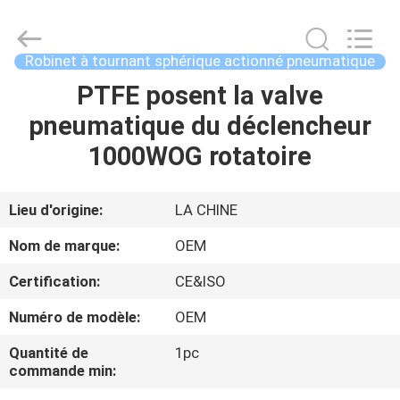
2026
Beijing
Silk
Road
Enterprise
Robinet à tournant sphérique actionné pneumatique
Management
Services
Co.,LTD..
PTFE posent la valve
APERÇU
All
Rights
pneumatique du déclencheur
Reserved.
PRODUITS
1000WOG rotatoire
VIDÉOS
Lieu d'origine:
LA CHINE
Nom de marque:
OEM
A
Certification:
CE&ISO
PROPOS
Numéro de modèle:
OEM
DE
NOUS
Quantité de
1pc
commande min: