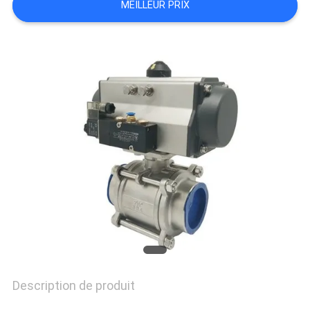
MEILLEUR PRIX
SOUMISSION
PLAN
DU
SITE
POLITIQUE
DE
CONFIDENTIALITÉ
Description de produit