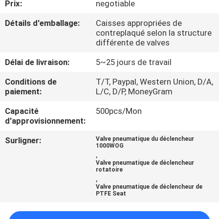
Prix:
negotiable
VISITE
D'USINE
Détails d'emballage:
Caisses appropriées de
contreplaqué selon la structure
différente de valves
CONTRÔLE
Délai de livraison:
5~25 jours de travail
DE
Conditions de
T/T, Paypal, Western Union, D/A,
LA
paiement:
L/C, D/P, MoneyGram
QUALITÉ
Capacité
500pcs/Mon
d'approvisionnement:
CONTACT
Surligner:
Valve pneumatique du déclencheur
1000WOG
,
Valve pneumatique de déclencheur
BLOGS
rotatoire
,
Valve pneumatique de déclencheur de
PTFE Seat
DEMANDE
DE