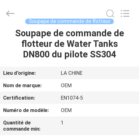
2026
Beijing
Silk
Road
Enterprise
Soupape de commande de flotteur
Management
Services
Co.,LTD..
Soupape de commande de
APERÇU
All
Rights
flotteur de Water Tanks
Reserved.
PRODUITS
DN800 du pilote SS304
VIDÉOS
Lieu d'origine:
LA CHINE
Nom de marque:
OEM
A
Certification:
EN1074-5
PROPOS
Numéro de modèle:
OEM
DE
NOUS
Quantité de
1
commande min: