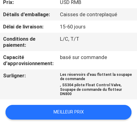
Prix:
USD RMB
VISITE
D'USINE
Détails d'emballage:
Caisses de contreplaqué
Délai de livraison:
15-60 jours
CONTRÔLE
Conditions de
L/C, T/T
DE
paiement:
LA
Capacité
basé sur commande
d'approvisionnement:
QUALITÉ
Surligner:
Les réservoirs d'eau flottent la soupape
de commande
CONTACT
,
,
SS304 pilote Float Control Valve
Soupape de commande du flotteur
DN800
BLOGS
MEILLEUR PRIX
DEMANDE
DE