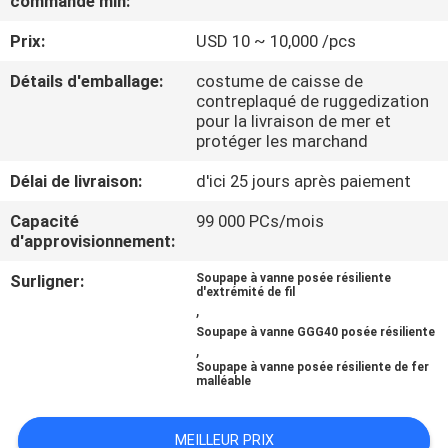
commande min:
VISITE
Prix:
USD 10 ~ 10,000 /pcs
D'USINE
Détails d'emballage:
costume de caisse de
contreplaqué de ruggedization
CONTRÔLE
pour la livraison de mer et
DE
protéger les marchand
LA
Délai de livraison:
d'ici 25 jours après paiement
QUALITÉ
Capacité
99 000 PCs/mois
d'approvisionnement:
CONTACT
Surligner:
Soupape à vanne posée résiliente
d'extrémité de fil
,
Soupape à vanne GGG40 posée résiliente
BLOG
,
Soupape à vanne posée résiliente de fer
malléable
DEMANDE
DE
MEILLEUR PRIX