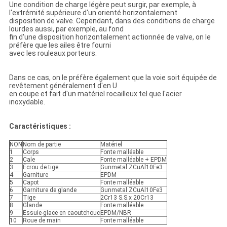
Une condition de charge légère peut surgir, par exemple, à
l'extrémité supérieure d'un orienté horizontalement
disposition de valve. Cependant, dans des conditions de charge
lourdes aussi, par exemple, au fond
fin d'une disposition horizontalement actionnée de valve, on le
préfère que les ailes être fourni
avec les rouleaux porteurs.
Dans ce cas, on le préfère également que la voie soit équipée de
revêtement généralement d'en U
en coupe et fait d'un matériel rocailleux tel que l'acier
inoxydable.
Caractéristiques :
NON
Nom de partie
Matériel
1
Corps
Fonte malléable
2
Cale
Fonte malléable + EPDM
3
Écrou de tige
Gunmetal ZCuAl10Fe3
4
Garniture
EPDM
5
Capot
Fonte malléable
6
Garniture de glande
Gunmetal ZCuAl10Fe3
7
Tige
2Cr13 S.S.x 20Cr13
8
Glande
Fonte malléable
9
Essuie-glace en caoutchouc
EPDM/NBR
10
Roue de main
Fonte malléable