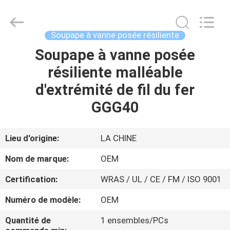
2026
Beijing
Silk
Road
Enterprise
Soupape à vanne posée résiliente
Management
Services
Co.,LTD..
Soupape à vanne posée
APERÇU
All
Rights
résiliente malléable
Reserved.
PRODUITS
d'extrémité de fil du fer
GGG40
VIDÉOS
Lieu d'origine:
LA CHINE
A
Nom de marque:
OEM
PROPOS
Certification:
WRAS / UL / CE / FM / ISO 9001
DE
Numéro de modèle:
OEM
NOUS
Quantité de
1 ensembles/PCs