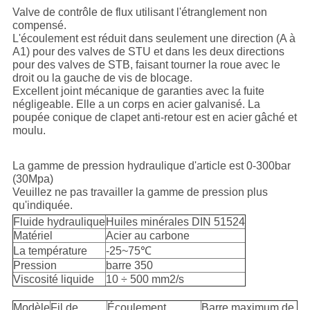
Valve de contrôle de flux utilisant l'étranglement non
compensé.
L'écoulement est réduit dans seulement une direction (A à
A1) pour des valves de STU et dans les deux directions
pour des valves de STB, faisant tourner la roue avec le
droit ou la gauche de vis de blocage.
Excellent joint mécanique de garanties avec la fuite
négligeable. Elle a un corps en acier galvanisé. La
poupée conique de clapet anti-retour est en acier gâché et
moulu.
La gamme de pression hydraulique d'article est 0-300bar
(30Mpa)
Veuillez ne pas travailler la gamme de pression plus
qu'indiquée.
Fluide hydraulique
Huiles minérales DIN 51524
Matériel
Acier au carbone
La température
-25~75℃
Pression
barre 350
Viscosité liquide
10 ÷ 500 mm2/s
Modèle
Fil de
Écoulement
Barre maximum de