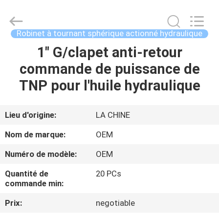
2026
Beijing
Silk
Road
Enterprise
Robinet à tournant sphérique actionné hydraulique
Management
Services
Co.,LTD..
1" G/clapet anti-retour
APERÇU
All
Rights
commande de puissance de
Reserved.
PRODUITS
TNP pour l'huile hydraulique
VIDÉOS
Lieu d'origine:
LA CHINE
Nom de marque:
OEM
A
Numéro de modèle:
OEM
PROPOS
Quantité de
20 PCs
DE
commande min:
NOUS
Prix:
negotiable