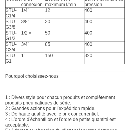
connexion
maximum l/min
pression
STU-
1/4"
12
400
G1/4
STU-
3/8"
30
400
G3/8
STU-
1/2 »
50
400
G1/2
STU-
3/4"
85
400
G3/4
STU-
1"
150
320
G1
Pourquoi choisissez-nous
1 : Divers style pour chacun produits et complètement
produits pneumatiques de série.
2 : Grandes actions pour l'expédition rapide.
3 : De haute qualité avec le prix concurrentiel.
4 : L'ordre d'échantillon et l'ordre de petite quantité est
acceptable.