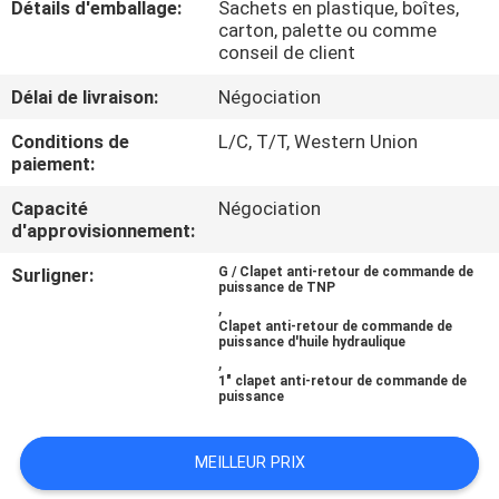
Détails d'emballage:
Sachets en plastique, boîtes,
VISITE
carton, palette ou comme
D'USINE
conseil de client
Délai de livraison:
Négociation
CONTRÔLE
Conditions de
L/C, T/T, Western Union
DE
paiement:
LA
Capacité
Négociation
d'approvisionnement:
QUALITÉ
Surligner:
G / Clapet anti-retour de commande de
puissance de TNP
CONTACT
,
Clapet anti-retour de commande de
puissance d'huile hydraulique
,
BLOGS
1" clapet anti-retour de commande de
puissance
DEMANDE
MEILLEUR PRIX
DE