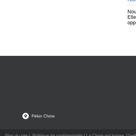
Nou
Ell
opp
Pékin Chine
Plan du site
|
Politique de confidentialité
| La Chine est bonne. Quali