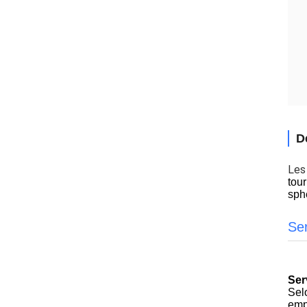
D
Les 
tou
sph
Se
Ser
Selo
emp