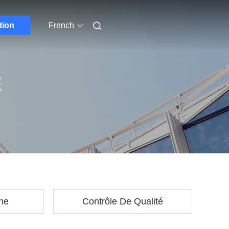
tion
French
E
ine
Contrôle De Qualité