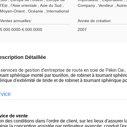
l'Est , l'Asie orientale , Asie du Sud ,
Company , Vendeur , Autre
Moyen-Orient , Océanie , International
Ventes annuelles:
Année de création:
5.000.0000-6.000.0000
2007
escription Détaillée
services de gestion d'entreprise de route en soie de Pékin Cie.,
rnant sphérique monté par tourillon, de robinet à tournant sphér
érique d'extrémité de bride et de robinet à tournant sphérique 
rvice
vice de vente
n des conditions dans l'ordre de client, sur les lieux d'assurer la
loie la conception assistée par ordinateur avancée, conduit l'ex