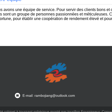
s avons une équipe de service. Pour servir des clients bons et o
es sont un groupe de personnes passionnées et méticuleuses. C
ortune, pour établir une coopération de rendement élevé et pour 
E-mail: rambojiang@outlook.com
té robinet à tournant sphérique monté par tourillon Fournisseur. Cop