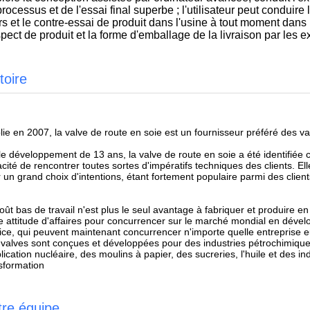
rocessus et de l'essai final superbe ; l'utilisateur peut conduir
s et le contre-essai de produit dans l'usine à tout moment dans la
pect de produit et la forme d'emballage de la livraison par les e
toire
lie en 2007, la valve de route en soie est un fournisseur préféré des val
le développement de 13 ans, la valve de route en soie a été identifiée 
cité de rencontrer toutes sortes d'impératifs techniques des clients. El
 un grand choix d'intentions, étant fortement populaire parmi des client
oût bas de travail n'est plus le seul avantage à fabriquer et produire en
e attitude d'affaires pour concurrencer sur le marché mondial en dévelo
ice, qui peuvent maintenant concurrencer n'importe quelle entreprise
valves sont conçues et développées pour des industries pétrochimiques
plication nucléaire, des moulins à papier, des sucreries, l'huile et des in
sformation
tre équipe