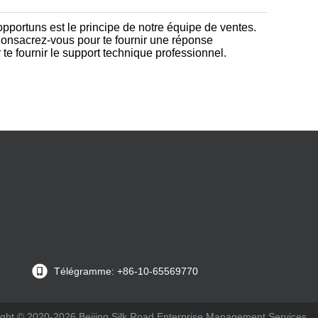
pportuns est le principe de notre équipe de ventes.
onsacrez-vous pour te fournir une réponse
te fournir le support technique professionnel.
Télégramme: +86-10-65569770
yright © 2020-2026 Beijing Silk Road Enterprise Management Services