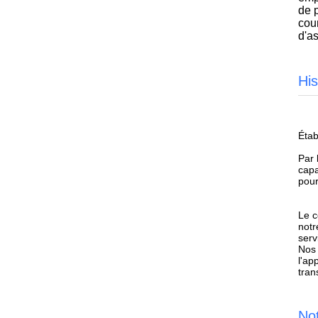
de p
cour
d'as
His
Étab
Par 
capa
pour
Le c
notr
serv
Nos 
l'ap
tran
No