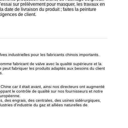
e l'essai sur prélèvement pour masquer, les travaux en
 date de livraison du produit ; faites la peinture
xigences de client.
ves industrielles pour les fabricants chinois importants.
comme fabricant de valve avec la qualité supérieure et la
le peut fabriquer les produits adaptés aux besoins du client
s.
 Chine car il était avant, ainsi nos directeurs ont augmenté
ppant le contrôle de qualité sur nos fournisseurs et notre
 européenne.
, des engrais, des centrales, des usines sidérurgiques,
dustries d'industrie du gaz et alliées naturelles de