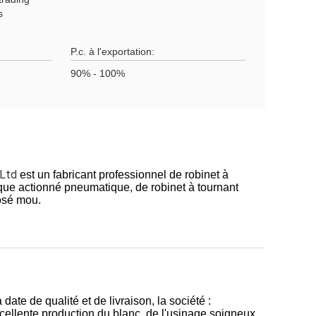
s
P.c. à l'exportation:
90% - 100%
 Ltd
est un fabricant professionnel de robinet à
ique actionné pneumatique, de robinet à tournant
posé mou.
 date de qualité et de livraison, la société :
cellente production du blanc, de l'usinage soigneux